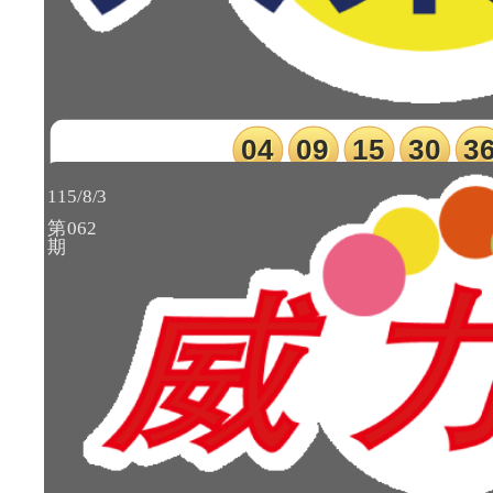
04
09
15
30
3
115/8/3
第062
期