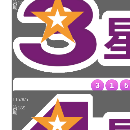
第189
期
3
1
5
115/8/5
第189
期