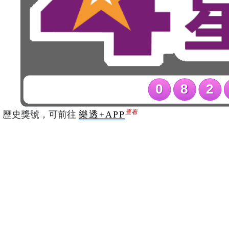
0
8
2
查看
歷史獎號，可前往
樂透+APP