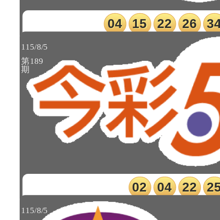
04
15
22
26
3
115/8/5
第189
期
02
04
22
2
115/8/5